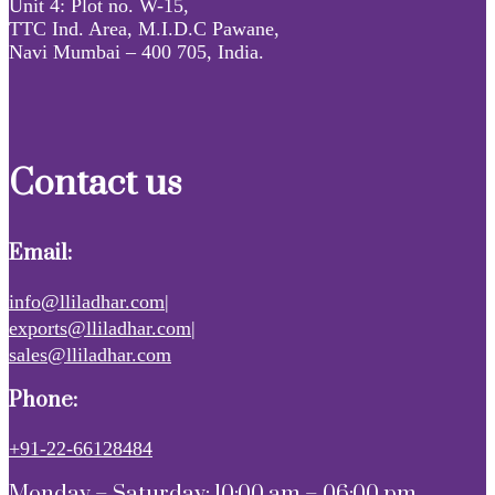
Unit 4: Plot no. W-15,
TTC Ind. Area, M.I.D.C Pawane,
Navi Mumbai – 400 705, India.
Contact us
Email:
info@lliladhar.com|
exports@lliladhar.com|
sales@lliladhar.com
Phone:
+91-22-66128484
Monday – Saturday: 10:00 am – 06:00 pm