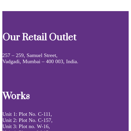
Our Retail Outlet
257 – 259, Samuel Street,
Vadgadi, Mumbai – 400 003, India.
Works
Unit 1: Plot No. C-111,
Unit 2: Plot No. C-157,
Unit 3: Plot no. W-16,