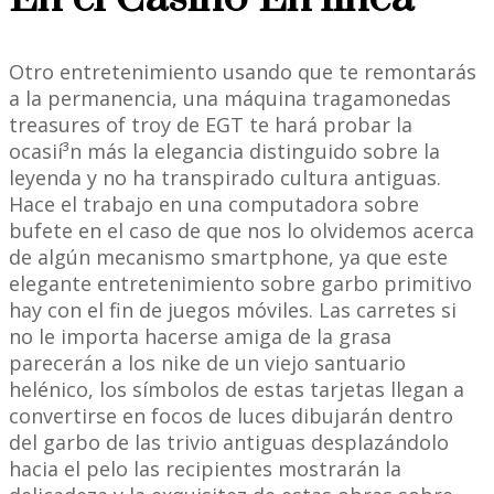
Otro entretenimiento usando que te remontarás
a la permanencia, una máquina tragamonedas
treasures of troy de EGT te hará probar la
ocasií³n más la elegancia distinguido sobre la
leyenda y no ha transpirado cultura antiguas.
Hace el trabajo en una computadora sobre
bufete en el caso de que nos lo olvidemos acerca
de algún mecanismo smartphone, ya que este
elegante entretenimiento sobre garbo primitivo
hay con el fin de juegos móviles. Las carretes si
no le importa hacerse amiga de la grasa
parecerán a los nike de un viejo santuario
helénico, los símbolos de estas tarjetas llegan a
convertirse en focos de luces dibujarán dentro
del garbo de las trivio antiguas desplazándolo
hacia el pelo las recipientes mostrarán la