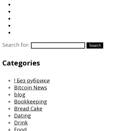
Search for:
Search
Categories
! Без рубрики
Bitcoin News
blog
Bookkeeping
Bread Cake
Dating
Drink
Food