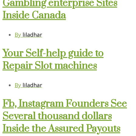
Gambling enterprise Sites
Inside Canada
By
liladhar
Your Self-help guide to
Repair Slot machines
By
liladhar
Fb, Instagram Founders See
Several thousand dollars
Inside the Assured Payouts