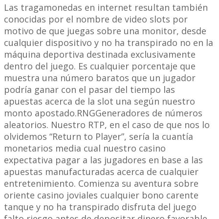
Las tragamonedas en internet resultan también
conocidas por el nombre de video slots por
motivo de que juegas sobre una monitor, desde
cualquier dispositivo y no ha transpirado no en la
máquina deportiva destinada exclusivamente
dentro del juego. Es cualquier porcentaje que
muestra una número baratos que un jugador
podría ganar con el pasar del tiempo las
apuestas acerca de la slot una según nuestro
monto apostado.RNGGeneradores de números
aleatorios. Nuestro RTP, en el caso de que nos lo
olvidemos “Return to Player”, serí­a la cuantía
monetarios media cual nuestro casino
expectativa pagar a las jugadores en base a las
apuestas manufacturadas acerca de cualquier
entretenimiento. Comienza su aventura sobre
oriente casino joviales cualquier bono carente
tanque y no ha transpirado disfruta del juego
falto riesgo antes de depositar dinero favorable.