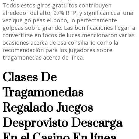
Todos estos giros gratuitos contribuyen
alrededor del alto, 97% RTP, y significan cual una
vez que golpeas el bono, lo perfectamente
golpeas sobre grande. Las bonificaciones llegan a
convertirse en focos de luces mencionaron varias
ocasiones acerca de esa consiliario como la
recomendación para los jugadores sobre
tragamonedas acerca de línea.
Clases De
Tragamonedas
Regalado Juegos
Desprovisto Descarga
En el Casino En línea