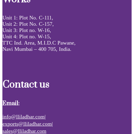
Unit 1: Plot No. C-111,
Unit 2: Plot No. C-157,
Unit 3: Plot no. W-16,
Unit 4: Plot no. W-15,
TTC Ind. Area, M.I.D.C Pawane,
Navi Mumbai – 400 705, India.
Contact us
Email:
info@lliladhar.com|
exports@lliladhar.com|
sales@lliladhar.com