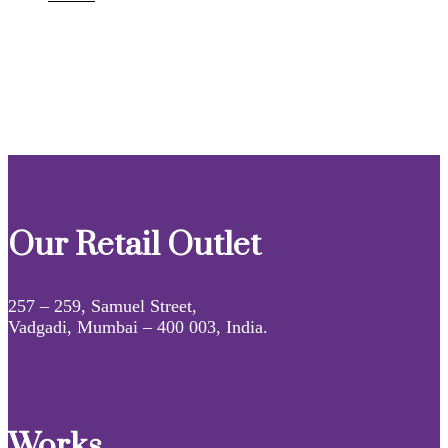
Our Retail Outlet
257 – 259, Samuel Street,
Vadgadi, Mumbai – 400 003, India.
Works