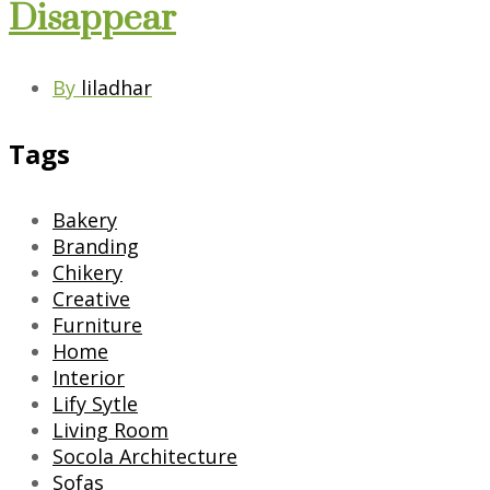
Disappear
By
liladhar
Tags
Bakery
Branding
Chikery
Creative
Furniture
Home
Interior
Lify Sytle
Living Room
Socola Architecture
Sofas