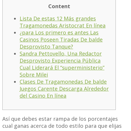
Content
Lista De estas 12 Más grandes
Tragamonedas Aristocrat En línea
¿para Los primero es antes Las
Casinos Poseen Tiradas De balde
Desprovisto Tanque?
Sandra Pettovello, Una Redactor
Desprovisto Experiencia Pública
Cual Liderará El “superministerio”
Sobre Milei
Clases De Tragamonedas De balde
Juegos Carente Descarga Alrededor
del Casino En línea
Así que debes estar rampa de los porcentajes
cual ganas acerca de todo estilo para que elijas