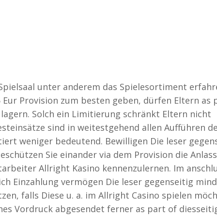
Spielsaal unter anderem das Spielesortiment erfahr
5 Eur Provision zum besten geben, dürfen Eltern as 
 lagern.
Solch ein Limitierung schränkt Eltern nicht
esteinsätze sind in weitestgehend allen Aufführen d
iert weniger bedeutend. Bewilligen Die leser gegens
eschützen Sie einander via dem Provision die Anlass
itarbeiter Allright Kasino kennenzulernen. Im anschl
ich Einzahlung vermögen Die leser gegenseitig min
n, falls Diese u. a. im Allright Casino spielen möch
es Vordruck abgesendet ferner as part of diesseiti