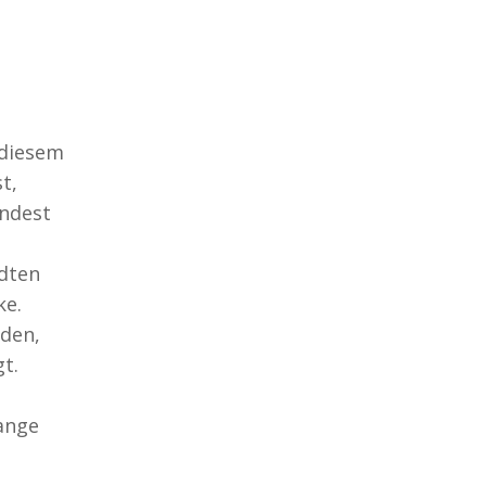
 diesem
t,
indest
dten
ke.
rden,
t.
lange