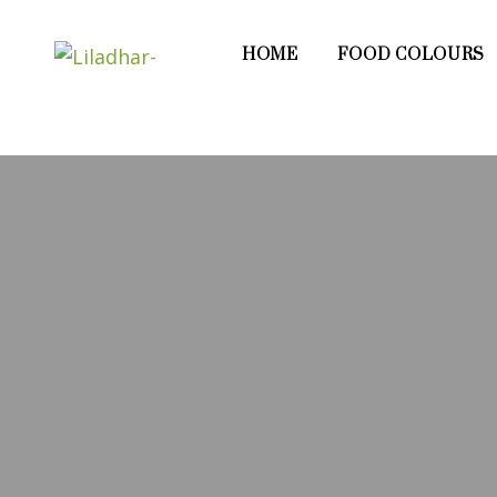
HOME
FOOD COLOURS