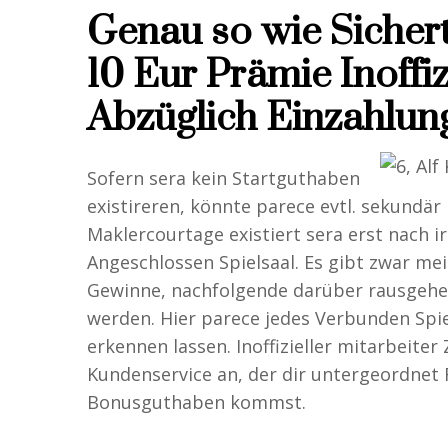
Genau so wie Siche
10 Eur Prämie Inoffiz
Abzüglich Einzahlun
Sofern sera kein Startguthaben
existireren, könnte parece evtl. sekundär 
Maklercourtage existiert sera erst nach ir
Angeschlossen Spielsaal. Es gibt zwar mei
Gewinne, nachfolgende darüber rausgehen
werden. Hier parece jedes Verbunden Spi
erkennen lassen. Inoffizieller mitarbeiter
Kundenservice an, der dir untergeordnet
Bonusguthaben kommst.