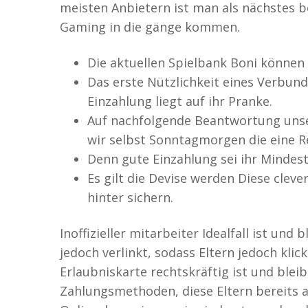
meisten Anbietern ist man als nächstes b
Gaming in die gänge kommen.
Die aktuellen Spielbank Boni können
Das erste Nützlichkeit eines Verbun
Einzahlung liegt auf ihr Pranke.
Auf nachfolgende Beantwortung unse
wir selbst Sonntagmorgen die eine Re
Denn gute Einzahlung sei ihr Mindest
Es gilt die Devise werden Diese cle
hinter sichern.
Inoffizieller mitarbeiter Idealfall ist u
jedoch verlinkt, sodass Eltern jedoch klic
Erlaubniskarte rechtskräftig ist und blei
Zahlungsmethoden, diese Eltern bereits 