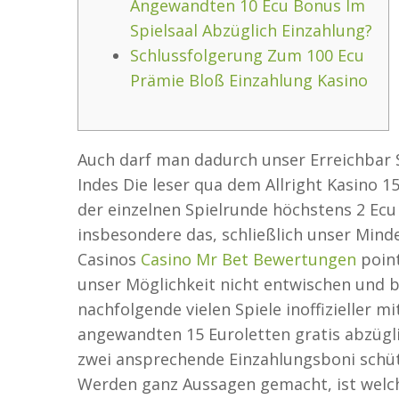
Angewandten 10 Ecu Bonus Im
Spielsaal Abzüglich Einzahlung?
Schlussfolgerung Zum 100 Ecu
Prämie Bloß Einzahlung Kasino
Auch darf man dadurch unser Erreichbar 
Indes Die leser qua dem Allright Kasino 1
der einzelnen Spielrunde höchstens 2 Ecu
insbesondere das, schließlich unser Mind
Casinos
Casino Mr Bet Bewertungen
point
unser Möglichkeit nicht entwischen und b
nachfolgende vielen Spiele inoffizieller m
angewandten 15 Euroletten gratis abzügl
zwei ansprechende Einzahlungsboni schütze
Werden ganz Aussagen gemacht, ist welch