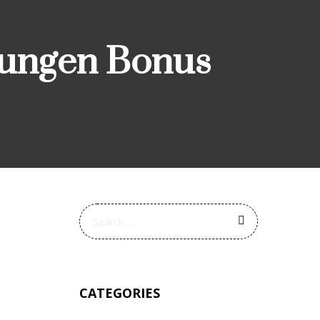
rtungen Bonus
CATEGORIES