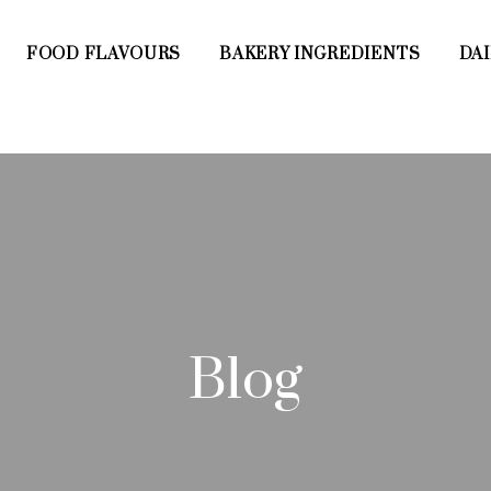
FOOD FLAVOURS
BAKERY INGREDIENTS
DA
Blog