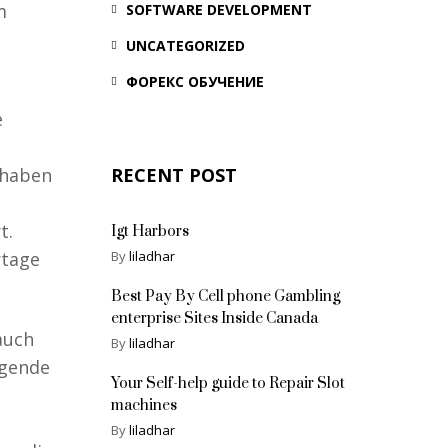
m
SOFTWARE DEVELOPMENT
UNCATEGORIZED
ФОРЕКС ОБУЧЕНИЕ
e
 haben
RECENT POST
t.
Igt Harbors
rtage
By
liladhar
Best Pay By Cell phone Gambling
enterprise Sites Inside Canada
auch
By
liladhar
lgende
Your Self-help guide to Repair Slot
machines
By
liladhar