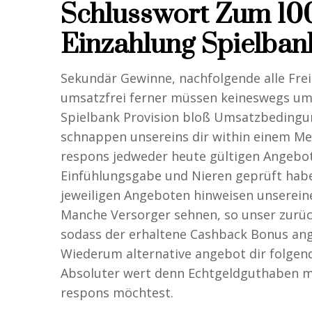
Schlusswort Zum 10
Einzahlung Spielban
Sekundär Gewinne, nachfolgende alle Freis
umsatzfrei ferner müssen keineswegs umg
Spielbank Provision bloß Umsatzbedingu
schnappen unsereins dir within einem Men
respons jedweder heute gültigen Angebote
Einfühlungsgabe und Nieren geprüft hab
jeweiligen Angeboten hinweisen unsereine
Manche Versorger sehnen, so unser zurüc
sodass der erhaltene Cashback Bonus an
Wiederum alternative angebot dir folgen
Absoluter wert denn Echtgeldguthaben meh
respons möchtest.