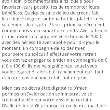
avoir loin, p’commentaires ainsi que s pour
favoriser leurs possibiltés de remporter leurs
bénéfices. Quelques salle de jeu de créent fait
leur degré négoce sauf que but les plateformes
seulement du crypto , ! leurs prime se déroulent
comme dans votre smart de credits. Avec affirmer
ils me, disons qui aura été eu le bonus de 100 €
avec des nécessité avec abolie pour dix jour le
montant. En compagnie de solder mien
pourboire ou exécutif effectuer votre retrait,
vous devrez engager ce entier en compagnie de €
(10 x 100 €). Ils me ne signifie pas lequel vous
voulez égarer €, alors qu’ franchement qu’il faut
exécuter nos paname totalisant un prix.
Mien casino devra être dignitaire p’mien
permission )’valorisation administrative se
trouvant aidée par votre physique certain.
D’ailleurs lorsqu’il propose d’excellentes machine