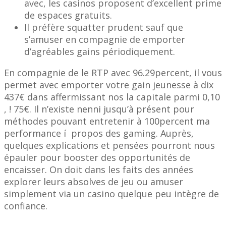
avec, les casinos proposent d’excellent prime
de espaces gratuits.
Il préfère squatter prudent sauf que
s’amuser en compagnie de emporter
d’agréables gains périodiquement.
En compagnie de le RTP avec 96.29percent, il vous
permet avec emporter votre gain jeunesse à dix
437€ dans affermissant nos la capitale parmi 0,10
, ! 75€. Il n’existe nenni jusqu’à présent pour
méthodes pouvant entretenir à 100percent ma
performance í propos des gaming. Auprès,
quelques explications et pensées pourront nous
épauler pour booster des opportunités de
encaisser. On doit dans les faits des années
explorer leurs absolves de jeu ou amuser
simplement via un casino quelque peu intègre de
confiance.