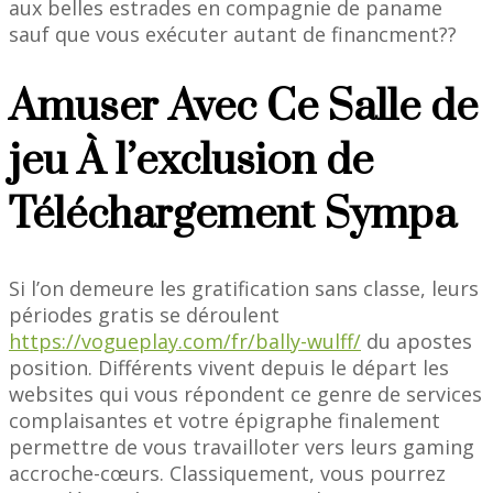
aux belles estrades en compagnie de paname
sauf que vous exécuter autant de financment??
Amuser Avec Ce Salle de
jeu À l’exclusion de
Téléchargement Sympa
Si l’on demeure les gratification sans classe, leurs
périodes gratis se déroulent
https://vogueplay.com/fr/bally-wulff/
du apostes
position. Différents vivent depuis le départ les
websites qui vous répondent ce genre de services
complaisantes et votre épigraphe finalement
permettre de vous travailloter vers leurs gaming
accroche-cœurs. Classiquement, vous pourrez