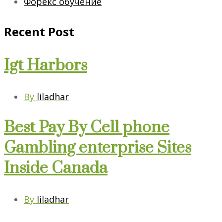
Форекс обучение
Recent Post
Igt Harbors
By
liladhar
Best Pay By Cell phone
Gambling enterprise Sites
Inside Canada
By
liladhar