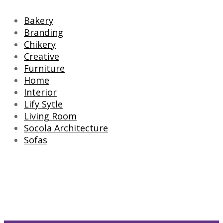
Bakery
Branding
Chikery
Creative
Furniture
Home
Interior
Lify Sytle
Living Room
Socola Architecture
Sofas