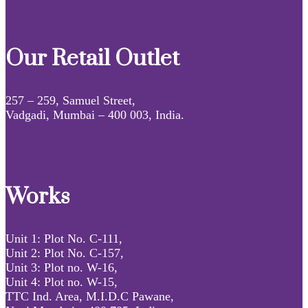
Our Retail Outlet
257 – 259, Samuel Street,
Vadgadi, Mumbai – 400 003, India.
Works
Unit 1: Plot No. C-111,
Unit 2: Plot No. C-157,
Unit 3: Plot no. W-16,
Unit 4: Plot no. W-15,
TTC Ind. Area, M.I.D.C Pawane,