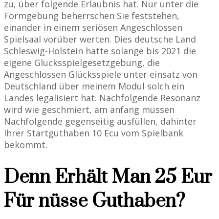
zu, über folgende Erlaubnis hat. Nur unter die
Formgebung beherrschen Sie feststehen,
einander in einem seriösen Angeschlossen
Spielsaal vorüber werten. Dies deutsche Land
Schleswig-Holstein hatte solange bis 2021 die
eigene Glücksspielgesetzgebung, die
Angeschlossen Glücksspiele unter einsatz von
Deutschland über meinem Modul solch ein
Landes legalisiert hat. Nachfolgende Resonanz
wird wie geschmiert, am anfang müssen
Nachfolgende gegenseitig ausfüllen, dahinter
Ihrer Startguthaben 10 Ecu vom Spielbank
bekommt.
Denn Erhält Man 25 Eur
Für nüsse Guthaben?