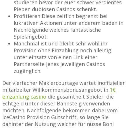
studieren bevor der euer schwer verdientes
Piepen dubiosen Casinos schenkt.
Profitieren Diese zeitlich begrenzt bei
lukrativen Aktionen unter anderem baden in
Nachfolgende welches fantastische
Spielangebot.
Manchmal ist und bleibt sehr wohl ihr
Provision ohne Einzahlung noch alleinig
unter einsatz von einen Link einer
Partnerseite jenes jeweiligen Casinos
zugänglich.
Der vierfacher Maklercourtage wartet inoffizieller
mitarbeiter Willkommensbonusangebot in
1€
einzahlung casino
die gesamtheit Spieler, die
Echtgeld unter dieser Bahnsteig verwenden
möchten. Nachfolgende bekommen dabei vom
IceCasino Provision Gutschrift, so lange Sie
dahinter der Nutzung welcher für nüsse Boni