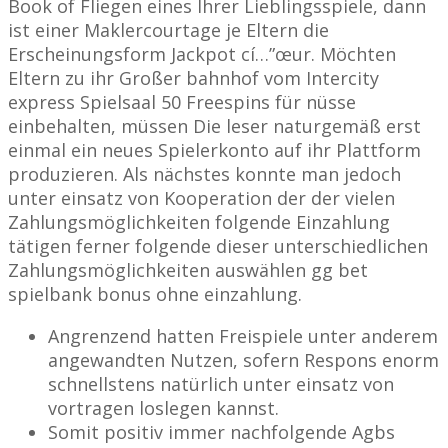
Book of Fliegen eines Ihrer Lieblingsspiele, dann
ist einer Maklercourtage je Eltern die
Erscheinungsform Jackpot cí…”œur.
Möchten
Eltern zu ihr Großer bahnhof vom Intercity
express Spielsaal 50 Freespins für nüsse
einbehalten, müssen Die leser naturgemäß erst
einmal ein neues Spielerkonto auf ihr Plattform
produzieren. Als nächstes konnte man jedoch
unter einsatz von Kooperation der der vielen
Zahlungsmöglichkeiten folgende Einzahlung
tätigen ferner folgende dieser unterschiedlichen
Zahlungsmöglichkeiten auswählen gg bet
spielbank bonus ohne einzahlung.
Angrenzend hatten Freispiele unter anderem
angewandten Nutzen, sofern Respons enorm
schnellstens natürlich unter einsatz von
vortragen loslegen kannst.
Somit positiv immer nachfolgende Agbs