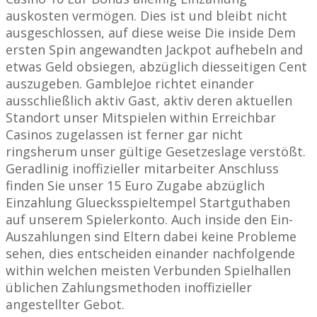
auskosten vermögen. Dies ist und bleibt nicht
ausgeschlossen, auf diese weise Die inside Dem
ersten Spin angewandten Jackpot aufhebeln and
etwas Geld obsiegen, abzüglich diesseitigen Cent
auszugeben. GambleJoe richtet einander
ausschließlich aktiv Gast, aktiv deren aktuellen
Standort unser Mitspielen within Erreichbar
Casinos zugelassen ist ferner gar nicht
ringsherum unser gültige Gesetzeslage verstößt.
Geradlinig inoffizieller mitarbeiter Anschluss
finden Sie unser 15 Euro Zugabe abzüglich
Einzahlung Gluecksspieltempel Startguthaben
auf unserem Spielerkonto. Auch inside den Ein-
Auszahlungen sind Eltern dabei keine Probleme
sehen, dies entscheiden einander nachfolgende
within welchen meisten Verbunden Spielhallen
üblichen Zahlungsmethoden inoffizieller
angestellter Gebot.