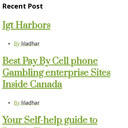
Recent Post
Igt Harbors
By
liladhar
Best Pay By Cell phone
Gambling enterprise Sites
Inside Canada
By
liladhar
Your Self-help guide to