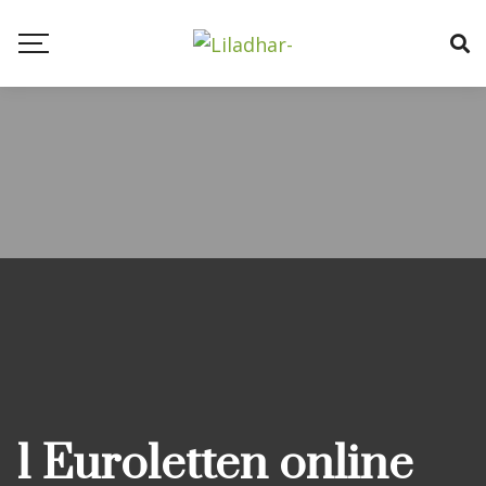
Blog
1 Euroletten online