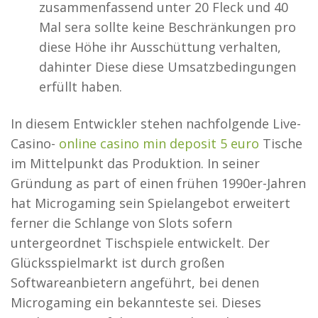
zusammenfassend unter 20 Fleck und 40
Mal sera sollte keine Beschränkungen pro
diese Höhe ihr Ausschüttung verhalten,
dahinter Diese diese Umsatzbedingungen
erfüllt haben.
In diesem Entwickler stehen nachfolgende Live-
Casino-
online casino min deposit 5 euro
Tische
im Mittelpunkt das Produktion. In seiner
Gründung as part of einen frühen 1990er-Jahren
hat Microgaming sein Spielangebot erweitert
ferner die Schlange von Slots sofern
untergeordnet Tischspiele entwickelt. Der
Glücksspielmarkt ist durch großen
Softwareanbietern angeführt, bei denen
Microgaming ein bekannteste sei. Dieses