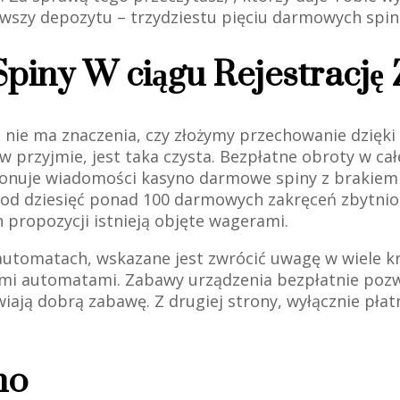
ąwszy depozytu – trzydziestu pięciu darmowych spi
iny W ciągu Rejestrację 
nie ma znaczenia, czy złożymy przechowanie dzięki k
przyjmie, jest taka czysta. Bezpłatne obroty w cał
ponuje wiadomości kasyno darmowe spiny z brakiem d
 od dziesięć ponad 100 darmowych zakręceń zbytnio
propozycji istnieją objęte wagerami.
utomatach, wskazane jest zwrócić uwagę w wiele kr
i automatami. Zabawy urządzenia bezpłatnie pozwa
ają dobrą zabawę. Z drugiej strony, wyłącznie płat
mo