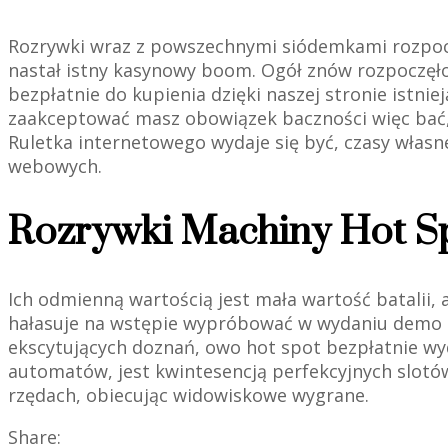
Rozrywki wraz z powszechnymi siódemkami rozpoczęł
nastał istny kasynowy boom. Ogół znów rozpoczęło 
bezpłatnie do kupienia dzięki naszej stronie istni
zaakceptować masz obowiązek baczności więc bać, 
Ruletka internetowego wydaje się być, czasy własn
webowych.
Rozrywki Machiny Hot S
Ich odmienną wartością jest mała wartość batalii, 
hałasuje na wstępie wypróbować w wydaniu demo – 
ekscytujących doznań, owo hot spot bezpłatnie wyd
automatów, jest kwintesencją perfekcyjnych slotów
rzędach, obiecując widowiskowe wygrane.
Share: