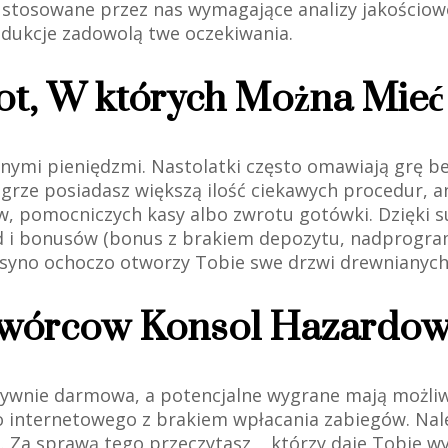
y stosowane przez nas wymagające analizy jakościow
dukcje zadowolą twe oczekiwania.
ot, W których Można Mie
tnymi pieniędzmi. Nastolatki często omawiają grę 
 grze posiadasz większą ilość ciekawych procedur,
, pomocniczych kasy albo zwrotu gotówki. Dzięki 
 i bonusów (bonus z brakiem depozytu, nadprogram p
аsуno ochoczo otworzy Tobie swe drzwi drewnianych
twórcow Konsol Hazardo
nitywnie darmowa, a potencjalne wygrane mają możli
no internetowego z brakiem wpłacania zabiegów. Na
 Za sprawą tego przeczytasz, , którzy daje Tobie w