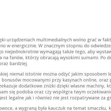
ięki urządzeniach multimedialnych wolno grać w fak
no w energicznie. W znacznym stopniu do odwiedze
o niejednokrotnie wymagają także tego, aby wystaw
a na fanów, którzy obracają wysokimi sumami. Po dr
raz bardziej.
akiej niemal istotnie można odżyć jakim sposobem l
i bonusów mocowanymi przy kasynach online, oraz 
ekazuje dodatkowe zniżki dzięki własne machiny, k
wam się podoba oraz czy współgra twym oczekiwan
t legalne jak i również nie jest rozpatrywane za g
woce, a wygraną była kauczuk na temat smaczku, k