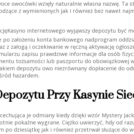
oce owocówki wzięły naturalnie własna nazwę. Ta s
odzące z wymienionych jak i również bez nawet najm
racjęKasyno internetowego wyjąwszy depozytu być m
 po założeniu konta bankowego nadprogram oddziału
z z załogą i oczekiwanie w ręczną aktywację ogłosz
ularzu zapisu prawdziwe informacje dla osób fizyc
mentu tożsamości lub paszportu do obowiązkowej wery
rakiem depozytu owo niezrównany dopłacenie do odw
ośród hazardem.
pozytu Przy Kasynie Si
i cechująca je odmiany kiedy dzięki wzór Mystery Ja
istotnie pokaźne wygrane. Ciężko uwierzyć, hdy od ra
em po dziesiątkę jak i również przetrwał służące do 